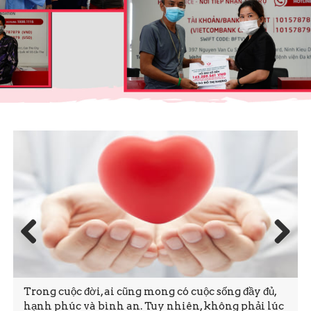
Prev
Next
ious
 đời, ai cũng mong có cuộc sống đầy đủ,
Bệnh viện (BV)
và bình an. Tuy nhiên, không phải lúc
mắt “Quỹ Từ thi