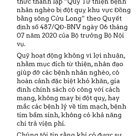
thức thành lập “Quỹ Từ thiện bệnh
nhân nghèo bị đột quỵ khu vực Đồng
bằng sông Cửu Long” theo Quyết
định số 487/QĐ-BNV ngày 06 tháng
07 năm 2020 của Bộ trưởng Bộ Nội
vụ.
Quỹ hoạt động không vì lợi nhuận,
nhằm mục đích từ thiện, nhân đạo
giúp đỡ các bệnh nhân nghèo, có
hoàn cảnh đặc biệt khó khăn, gia
đình chính sách có công với cách
mạng, không may bị đột quỵ, hay
mắc các bệnh lý về tim mạch, bệnh
tim bẩm sinh, không có khả năng
chi trả viện phí.
Chúng tôi tin rằng khi có được sự