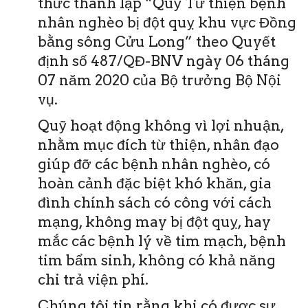
thức thành lập “Quỹ Từ thiện bệnh
nhân nghèo bị đột quỵ khu vực Đồng
bằng sông Cửu Long” theo Quyết
định số 487/QĐ-BNV ngày 06 tháng
07 năm 2020 của Bộ trưởng Bộ Nội
vụ.
Quỹ hoạt động không vì lợi nhuận,
nhằm mục đích từ thiện, nhân đạo
giúp đỡ các bệnh nhân nghèo, có
hoàn cảnh đặc biệt khó khăn, gia
đình chính sách có công với cách
mạng, không may bị đột quỵ, hay
mắc các bệnh lý về tim mạch, bệnh
tim bẩm sinh, không có khả năng
chi trả viện phí.
Chúng tôi tin rằng khi có được sự