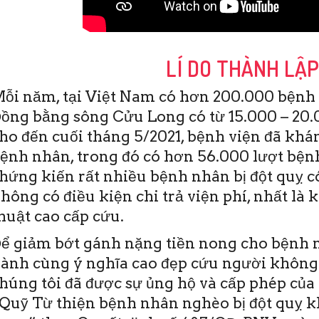
LÍ DO THÀNH LẬ
ỗi năm, tại Việt Nam có hơn 200.000 bệnh 
ồng bằng sông Cửu Long có từ 15.000 – 20.0
ho đến cuối tháng 5/2021, bệnh viện đã khám
ệnh nhân, trong đó có hơn 56.000 lượt bệnh
hứng kiến rất nhiều bệnh nhân bị đột quỵ c
hông có điều kiện chi trả viện phí, nhất là 
19/6/2020
huật cao cấp cứu.
TO)- Sáng nay 19-6,
viện Đột quỵ Tim
ể giảm bớt gánh nặng tiền nong cho bệnh n
 Thơ đã diễn ra Hội
ành cùng ý nghĩa cao đẹp cứu người không
ào tạo y khoa liên
 Đây …
húng tôi đã được sự ủng hộ và cấp phép của 
Quỹ Từ thiện bệnh nhân nghèo bị đột quỵ 