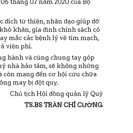
06 tháng 07 năm 2020 của Bộ
 đích từ thiện, nhân đạo giúp đỡ
khó khăn, gia đình chính sách có
hay mắc các bệnh lý về tim mạch,
ả viện phí.
ồng hành và cùng chung tay góp
quý nhà hảo tâm, sẽ không những
mà còn mang đến cơ hội cứu chữa
ng may bị đột quỵ.
Chủ tịch Hội đồng quản lý Quỹ
TS.BS TRẦN CHÍ CƯỜNG