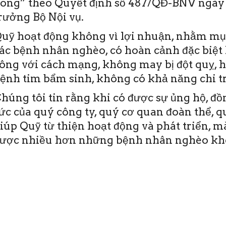
ong” theo Quyết định số 487/QĐ-BNV ngày 
rưởng Bộ Nội vụ.
uỹ hoạt động không vì lợi nhuận, nhằm mục
ác bệnh nhân nghèo, có hoàn cảnh đặc biệt 
ông với cách mạng, không may bị đột quỵ, 
ệnh tim bẩm sinh, không có khả năng chi tr
húng tôi tin rằng khi có được sự ủng hộ, đ
ức của quý công ty, quý cơ quan đoàn thể, 
iúp Quỹ từ thiện hoạt động và phát triển, 
ược nhiều hơn những bệnh nhân nghèo khô