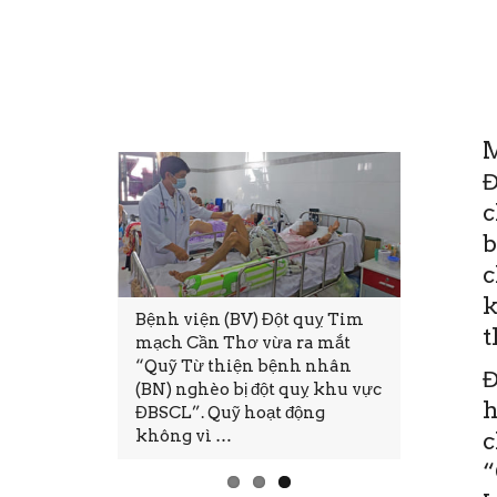
M
Đ
c
b
c
k
i cũng mong
Bệnh viện (BV) Đột quỵ Tim
Thứ Sáu, 
t
đủ, hạnh
mạch Cần Thơ vừa ra mắt
11:28(ĐTT
 Tuy nhiên,
“Quỹ Từ thiện bệnh nhân
tại Bệnh 
Đ
nào mong
(BN) nghèo bị đột quỵ khu vực
mạch Cần
h
ện thực.
ĐBSCL”. Quỹ hoạt động
thảo và Đ
không vì …
tục CME.
c
“