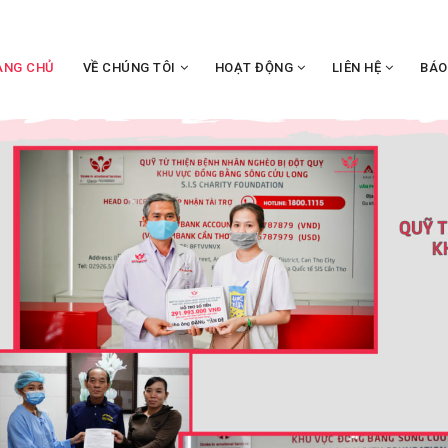
ANG CHỦ
VỀ CHÚNG TÔI
HOẠT ĐỘNG
LIÊN HỆ
BÁO