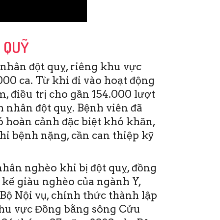
P QUỸ
nhân đột quỵ, riêng khu vực
00 ca. Từ khi đi vào hoạt động
, điều trị cho gần 154.000 lượt
 nhân đột quỵ. Bệnh viên đã
ó hoàn cảnh đặc biệt khó khăn,
khi bệnh nặng, cần can thiệp kỹ
hân nghèo khi bị đột quỵ, đồng
 kể giàu nghèo của ngành Y,
Bộ Nội vụ, chính thức thành lập
khu vực Đồng bằng sông Cửu