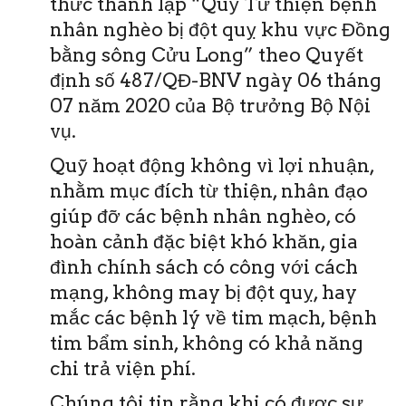
thức thành lập “Quỹ Từ thiện bệnh
nhân nghèo bị đột quỵ khu vực Đồng
bằng sông Cửu Long” theo Quyết
định số 487/QĐ-BNV ngày 06 tháng
07 năm 2020 của Bộ trưởng Bộ Nội
vụ.
Quỹ hoạt động không vì lợi nhuận,
nhằm mục đích từ thiện, nhân đạo
giúp đỡ các bệnh nhân nghèo, có
hoàn cảnh đặc biệt khó khăn, gia
đình chính sách có công với cách
mạng, không may bị đột quỵ, hay
mắc các bệnh lý về tim mạch, bệnh
tim bẩm sinh, không có khả năng
chi trả viện phí.
Chúng tôi tin rằng khi có được sự