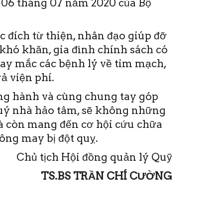
06 tháng 07 năm 2020 của Bộ
 đích từ thiện, nhân đạo giúp đỡ
khó khăn, gia đình chính sách có
hay mắc các bệnh lý về tim mạch,
ả viện phí.
ồng hành và cùng chung tay góp
quý nhà hảo tâm, sẽ không những
mà còn mang đến cơ hội cứu chữa
ng may bị đột quỵ.
Chủ tịch Hội đồng quản lý Quỹ
TS.BS TRẦN CHÍ CƯỜNG