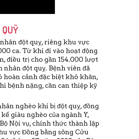
P QUỸ
nhân đột quỵ, riêng khu vực
00 ca. Từ khi đi vào hoạt động
, điều trị cho gần 154.000 lượt
 nhân đột quỵ. Bệnh viên đã
ó hoàn cảnh đặc biệt khó khăn,
khi bệnh nặng, cần can thiệp kỹ
hân nghèo khi bị đột quỵ, đồng
 kể giàu nghèo của ngành Y,
Bộ Nội vụ, chính thức thành lập
khu vực Đồng bằng sông Cửu