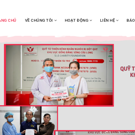
ANG CHỦ
VỀ CHÚNG TÔI
HOẠT ĐỘNG
LIÊN HỆ
BÁO