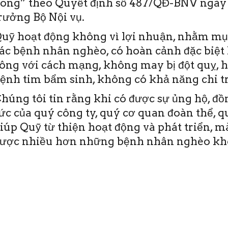
ong” theo Quyết định số 487/QĐ-BNV ngày 
rưởng Bộ Nội vụ.
uỹ hoạt động không vì lợi nhuận, nhằm mục
ác bệnh nhân nghèo, có hoàn cảnh đặc biệt 
ông với cách mạng, không may bị đột quỵ, 
ệnh tim bẩm sinh, không có khả năng chi tr
húng tôi tin rằng khi có được sự ủng hộ, đ
ức của quý công ty, quý cơ quan đoàn thể, 
iúp Quỹ từ thiện hoạt động và phát triển, 
ược nhiều hơn những bệnh nhân nghèo khô