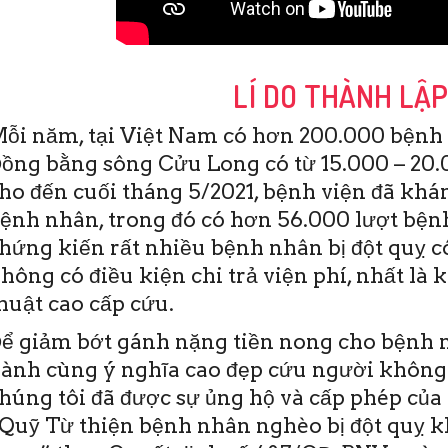
LÍ DO THÀNH LẬ
ỗi năm, tại Việt Nam có hơn 200.000 bệnh 
ồng bằng sông Cửu Long có từ 15.000 – 20.0
ho đến cuối tháng 5/2021, bệnh viện đã khám
ệnh nhân, trong đó có hơn 56.000 lượt bệnh
hứng kiến rất nhiều bệnh nhân bị đột quỵ c
hông có điều kiện chi trả viện phí, nhất là 
19/6/2020
huật cao cấp cứu.
TO)- Sáng nay 19-6,
viện Đột quỵ Tim
ể giảm bớt gánh nặng tiền nong cho bệnh n
 Thơ đã diễn ra Hội
ành cùng ý nghĩa cao đẹp cứu người không
ào tạo y khoa liên
 Đây …
húng tôi đã được sự ủng hộ và cấp phép của 
Quỹ Từ thiện bệnh nhân nghèo bị đột quỵ 