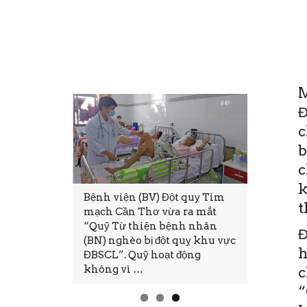
M
Đ
c
b
c
k
i cũng mong
Bệnh viện (BV) Đột quỵ Tim
Thứ Sáu, 
t
đủ, hạnh
mạch Cần Thơ vừa ra mắt
11:28(ĐTT
 Tuy nhiên,
“Quỹ Từ thiện bệnh nhân
tại Bệnh 
Đ
nào mong
(BN) nghèo bị đột quỵ khu vực
mạch Cần
h
ện thực.
ĐBSCL”. Quỹ hoạt động
thảo và Đ
không vì …
tục CME.
c
“