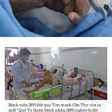
Prev
Next
ious
Bệnh viện (BV) Đột quỵ Tim mạch Cần Thơ vừa ra
mắt “Quỹ Từ thiện bệnh nhân (BN) nghèo bị đột