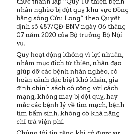
thức thành lập “Quỹ Từ thiện bệnh
nhân nghèo bị đột quỵ khu vực Đồng
bằng sông Cửu Long” theo Quyết
định số 487/QĐ-BNV ngày 06 tháng
07 năm 2020 của Bộ trưởng Bộ Nội
vụ.
Quỹ hoạt động không vì lợi nhuận,
nhằm mục đích từ thiện, nhân đạo
giúp đỡ các bệnh nhân nghèo, có
hoàn cảnh đặc biệt khó khăn, gia
đình chính sách có công với cách
mạng, không may bị đột quỵ, hay
mắc các bệnh lý về tim mạch, bệnh
tim bẩm sinh, không có khả năng
chi trả viện phí.
Chúng tôi tin rằng khi có được sự