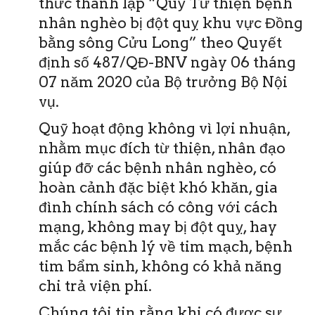
thức thành lập “Quỹ Từ thiện bệnh
nhân nghèo bị đột quỵ khu vực Đồng
bằng sông Cửu Long” theo Quyết
định số 487/QĐ-BNV ngày 06 tháng
07 năm 2020 của Bộ trưởng Bộ Nội
vụ.
Quỹ hoạt động không vì lợi nhuận,
nhằm mục đích từ thiện, nhân đạo
giúp đỡ các bệnh nhân nghèo, có
hoàn cảnh đặc biệt khó khăn, gia
đình chính sách có công với cách
mạng, không may bị đột quỵ, hay
mắc các bệnh lý về tim mạch, bệnh
tim bẩm sinh, không có khả năng
chi trả viện phí.
Chúng tôi tin rằng khi có được sự