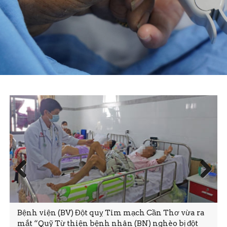
Prev
Next
ious
Bệnh viện (BV) Đột quỵ Tim mạch Cần Thơ vừa ra
mắt “Quỹ Từ thiện bệnh nhân (BN) nghèo bị đột