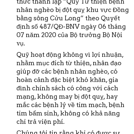
thức thành lập “Quỹ Từ thiện bệnh
nhân nghèo bị đột quỵ khu vực Đồng
bằng sông Cửu Long” theo Quyết
định số 487/QĐ-BNV ngày 06 tháng
07 năm 2020 của Bộ trưởng Bộ Nội
vụ.
Quỹ hoạt động không vì lợi nhuận,
nhằm mục đích từ thiện, nhân đạo
giúp đỡ các bệnh nhân nghèo, có
hoàn cảnh đặc biệt khó khăn, gia
đình chính sách có công với cách
mạng, không may bị đột quỵ, hay
mắc các bệnh lý về tim mạch, bệnh
tim bẩm sinh, không có khả năng
chi trả viện phí.
Chúng tôi tin rằng khi có được sự