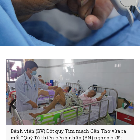
Prev
Next
ious
Bệnh viện (BV) Đột quỵ Tim mạch Cần Thơ vừa ra
mắt “Quỹ Từ thiện bệnh nhân (BN) nghèo bị đột