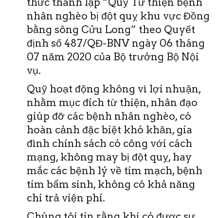
thức thành lập “Quỹ Từ thiện bệnh
nhân nghèo bị đột quỵ khu vực Đồng
bằng sông Cửu Long” theo Quyết
định số 487/QĐ-BNV ngày 06 tháng
07 năm 2020 của Bộ trưởng Bộ Nội
vụ.
Quỹ hoạt động không vì lợi nhuận,
nhằm mục đích từ thiện, nhân đạo
giúp đỡ các bệnh nhân nghèo, có
hoàn cảnh đặc biệt khó khăn, gia
đình chính sách có công với cách
mạng, không may bị đột quỵ, hay
mắc các bệnh lý về tim mạch, bệnh
tim bẩm sinh, không có khả năng
chi trả viện phí.
Chúng tôi tin rằng khi có được sự