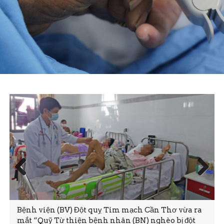
Prev
Next
ious
Bệnh viện (BV) Đột quỵ Tim mạch Cần Thơ vừa ra
mắt “Quỹ Từ thiện bệnh nhân (BN) nghèo bị đột