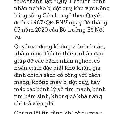
thức thành lập “Quỹ Từ thiện bệnh
nhân nghèo bị đột quỵ khu vực Đồng
bằng sông Cửu Long” theo Quyết
định số 487/QĐ-BNV ngày 06 tháng
07 năm 2020 của Bộ trưởng Bộ Nội
vụ.
Quỹ hoạt động không vì lợi nhuận,
nhằm mục đích từ thiện, nhân đạo
giúp đỡ các bệnh nhân nghèo, có
hoàn cảnh đặc biệt khó khăn, gia
đình chính sách có công với cách
mạng, không may bị đột quỵ, hay
mắc các bệnh lý về tim mạch, bệnh
tim bẩm sinh, không có khả năng
chi trả viện phí.
Chúng tôi tin rằng khi có được sự