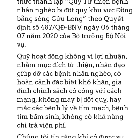
thức thành lập “Quỹ Từ thiện bệnh
nhân nghèo bị đột quỵ khu vực Đồng
bằng sông Cửu Long” theo Quyết
định số 487/QĐ-BNV ngày 06 tháng
07 năm 2020 của Bộ trưởng Bộ Nội
vụ.
Quỹ hoạt động không vì lợi nhuận,
nhằm mục đích từ thiện, nhân đạo
giúp đỡ các bệnh nhân nghèo, có
hoàn cảnh đặc biệt khó khăn, gia
đình chính sách có công với cách
mạng, không may bị đột quỵ, hay
mắc các bệnh lý về tim mạch, bệnh
tim bẩm sinh, không có khả năng
chi trả viện phí.
Chúng tôi tin rằng khi có được sự