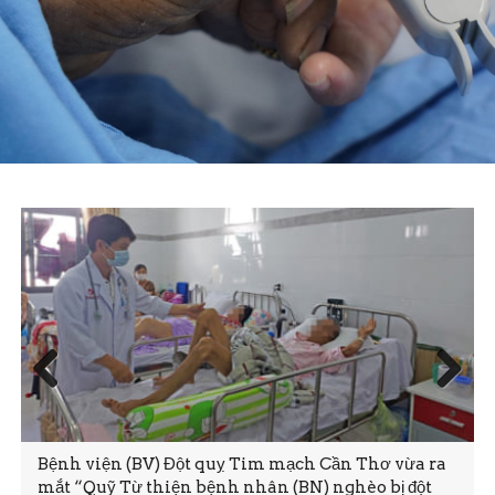
Prev
Next
ious
Bệnh viện (BV) Đột quỵ Tim mạch Cần Thơ vừa ra
mắt “Quỹ Từ thiện bệnh nhân (BN) nghèo bị đột