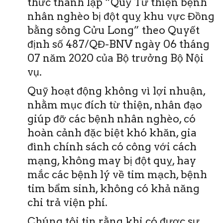
thức thành lập “Quỹ Từ thiện bệnh
nhân nghèo bị đột quỵ khu vực Đồng
bằng sông Cửu Long” theo Quyết
định số 487/QĐ-BNV ngày 06 tháng
07 năm 2020 của Bộ trưởng Bộ Nội
vụ.
Quỹ hoạt động không vì lợi nhuận,
nhằm mục đích từ thiện, nhân đạo
giúp đỡ các bệnh nhân nghèo, có
hoàn cảnh đặc biệt khó khăn, gia
đình chính sách có công với cách
mạng, không may bị đột quỵ, hay
mắc các bệnh lý về tim mạch, bệnh
tim bẩm sinh, không có khả năng
chi trả viện phí.
Chúng tôi tin rằng khi có được sự