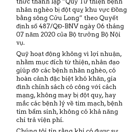
thức thành lập “Quỹ Từ thiện bệnh
nhân nghèo bị đột quỵ khu vực Đồng
bằng sông Cửu Long” theo Quyết
định số 487/QĐ-BNV ngày 06 tháng
07 năm 2020 của Bộ trưởng Bộ Nội
vụ.
Quỹ hoạt động không vì lợi nhuận,
nhằm mục đích từ thiện, nhân đạo
giúp đỡ các bệnh nhân nghèo, có
hoàn cảnh đặc biệt khó khăn, gia
đình chính sách có công với cách
mạng, không may bị đột quỵ, hay
mắc các bệnh lý về tim mạch, bệnh
tim bẩm sinh, không có khả năng
chi trả viện phí.
Chúng tôi tin rằng khi có được sự