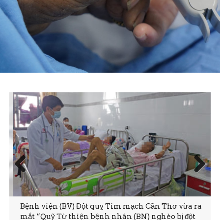
Prev
Next
ious
Bệnh viện (BV) Đột quỵ Tim mạch Cần Thơ vừa ra
mắt “Quỹ Từ thiện bệnh nhân (BN) nghèo bị đột