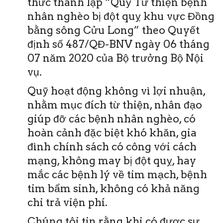
thức thành lập “Quỹ Từ thiện bệnh
nhân nghèo bị đột quỵ khu vực Đồng
bằng sông Cửu Long” theo Quyết
định số 487/QĐ-BNV ngày 06 tháng
07 năm 2020 của Bộ trưởng Bộ Nội
vụ.
Quỹ hoạt động không vì lợi nhuận,
nhằm mục đích từ thiện, nhân đạo
giúp đỡ các bệnh nhân nghèo, có
hoàn cảnh đặc biệt khó khăn, gia
đình chính sách có công với cách
mạng, không may bị đột quỵ, hay
mắc các bệnh lý về tim mạch, bệnh
tim bẩm sinh, không có khả năng
chi trả viện phí.
Chúng tôi tin rằng khi có được sự